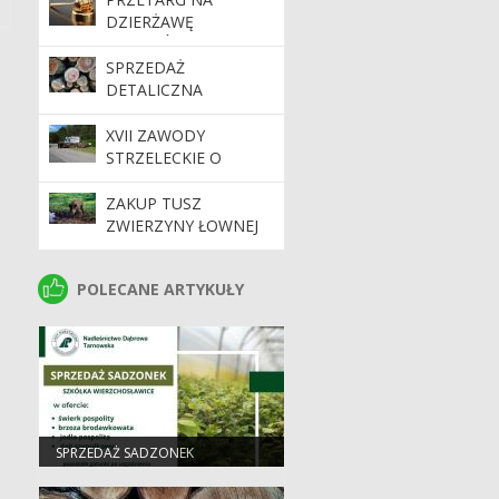
DZIERŻAWĘ
GRUNTÓW ROLNYCH
SPRZEDAŻ
DETALICZNA
DREWNA
XVII ZAWODY
STRZELECKIE O
PUCHAR DYREKTORA
RDLP W KRAKOWIE
ZAKUP TUSZ
ZWIERZYNY ŁOWNEJ
POLECANE ARTYKUŁY
POLECANE ARTYKUŁY
SPRZEDAŻ SADZONEK