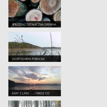
SPRZEDAŻ DETALICZNA DREWNA
GOSPODARKA RYBACKA
KARP Z LASU …….I WIESZ CO
JESZ!!!