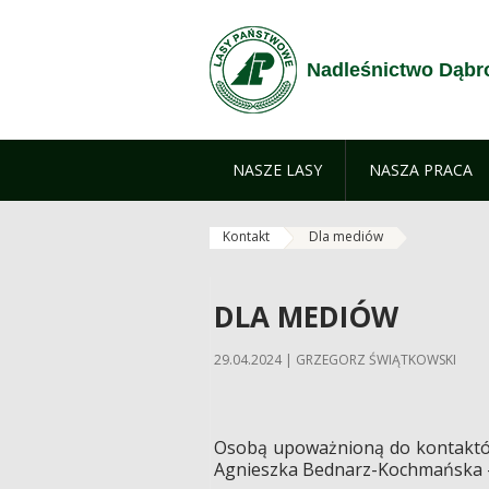
Przejdź do treści
Nadleśnictwo Dąb
NASZE LASY
NASZA PRACA
Kontakt
Dla mediów
DLA MEDIÓW
29.04.2024 | GRZEGORZ ŚWIĄTKOWSKI
Osobą upoważnioną do kontaktó
Agnieszka Bednarz-Kochmańska -