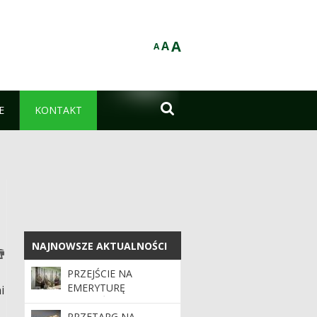
A
A
A

E
KONTAKT
NAJNOWSZE AKTUALNOŚCI
NAJNOWSZE AKTUALNOŚCI
PRZEJŚCIE NA
EMERYTURĘ
i
PODLEŚNICZEGO
JANUSZA GRUDNIA
PRZETARG NA