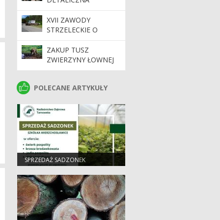
DREWNA
XVII ZAWODY
STRZELECKIE O
PUCHAR DYREKTORA
RDLP W KRAKOWIE
ZAKUP TUSZ
ZWIERZYNY ŁOWNEJ
POLECANE ARTYKUŁY
POLECANE ARTYKUŁY
SPRZEDAŻ SADZONEK