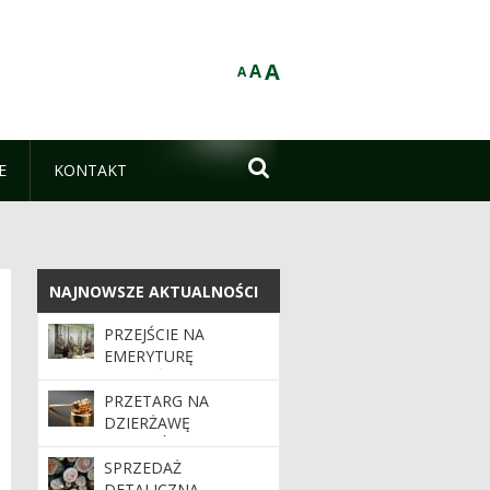
A
A
A

E
KONTAKT
NAJNOWSZE AKTUALNOŚCI
NAJNOWSZE AKTUALNOŚCI
PRZEJŚCIE NA
EMERYTURĘ
PODLEŚNICZEGO
JANUSZA GRUDNIA
PRZETARG NA
DZIERŻAWĘ
GRUNTÓW ROLNYCH
SPRZEDAŻ
DETALICZNA