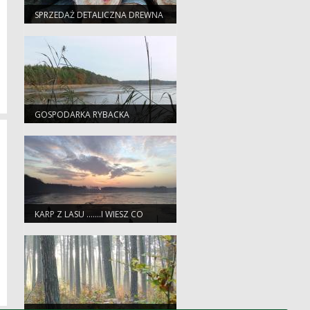
SPRZEDAŻ DETALICZNA DREWNA
GOSPODARKA RYBACKA
KARP Z LASU …….I WIESZ CO
JESZ!!!